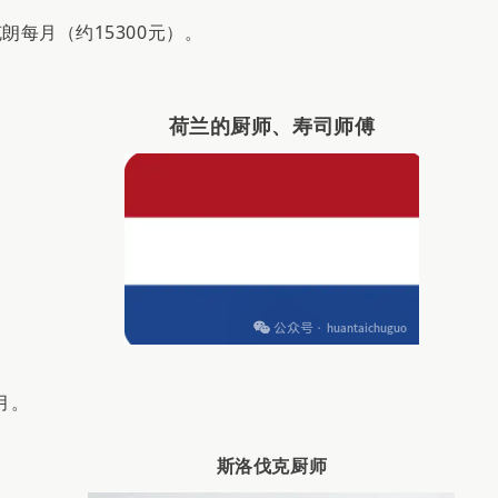
朗每月（约15300元）。
荷兰的厨师、寿司师傅
/月。
斯洛伐克厨师